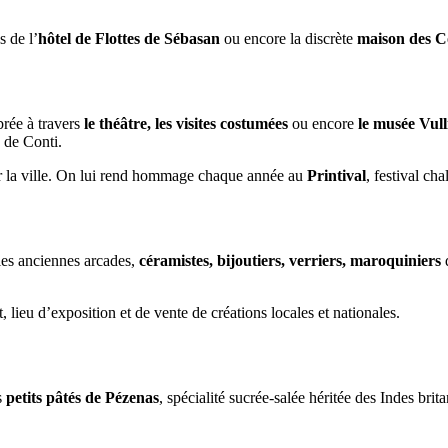
s de l’
hôtel de Flottes de Sébasan
ou encore la discrète
maison des 
brée à travers
le théâtre, les visites costumées
ou encore
le musée Vul
 de Conti.
uer la ville. On lui rend hommage chaque année au
Printival
, festival ch
les anciennes arcades,
céramistes, bijoutiers, verriers, maroquiniers
d
, lieu d’exposition et de vente de créations locales et nationales.
s
petits pâtés de Pézenas
, spécialité sucrée-salée héritée des Indes bri