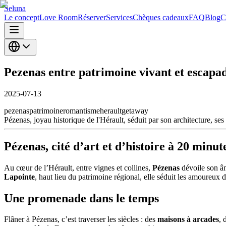
Seluna
Le concept
Love Room
Réserver
Services
Chèques cadeaux
FAQ
Blog
C
Pezenas entre patrimoine vivant et escap
2025-07-13
pezenas
patrimoine
romantisme
herault
getaway
Pézenas, joyau historique de l'Hérault, séduit par son architecture, s
Pézenas, cité d’art et d’histoire à 20 minut
Au cœur de l’Hérault, entre vignes et collines,
Pézenas
dévoile son âme
Lapointe
, haut lieu du patrimoine régional, elle séduit les amoureux d
Une promenade dans le temps
Flâner à Pézenas, c’est traverser les siècles : des
maisons à arcades
, 