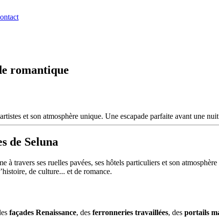
ontact
ade romantique
es artistes et son atmosphère unique. Une escapade parfaite avant une nu
es de Seluna
 à travers ses ruelles pavées, ses hôtels particuliers et son atmosphère 
’histoire, de culture... et de romance.
des
façades Renaissance
, des
ferronneries travaillées
, des
portails m