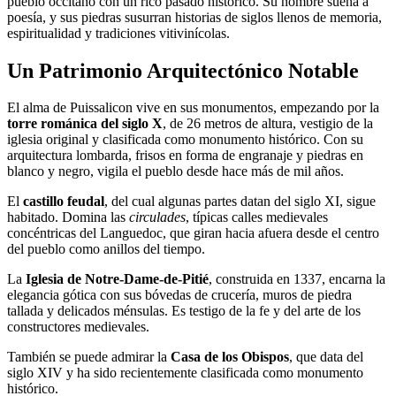
pueblo occitano con un rico pasado histórico. Su nombre suena a
poesía, y sus piedras susurran historias de siglos llenos de memoria,
espiritualidad y tradiciones vitivinícolas.
Un Patrimonio Arquitectónico Notable
El alma de Puissalicon vive en sus monumentos, empezando por la
torre románica del siglo X
, de 26 metros de altura, vestigio de la
iglesia original y clasificada como monumento histórico. Con su
arquitectura lombarda, frisos en forma de engranaje y piedras en
blanco y negro, vigila el pueblo desde hace más de mil años.
El
castillo feudal
, del cual algunas partes datan del siglo XI, sigue
habitado. Domina las
circulades
, típicas calles medievales
concéntricas del Languedoc, que giran hacia afuera desde el centro
del pueblo como anillos del tiempo.
La
Iglesia de Notre-Dame-de-Pitié
, construida en 1337, encarna la
elegancia gótica con sus bóvedas de crucería, muros de piedra
tallada y delicados ménsulas. Es testigo de la fe y del arte de los
constructores medievales.
También se puede admirar la
Casa de los Obispos
, que data del
siglo XIV y ha sido recientemente clasificada como monumento
histórico.