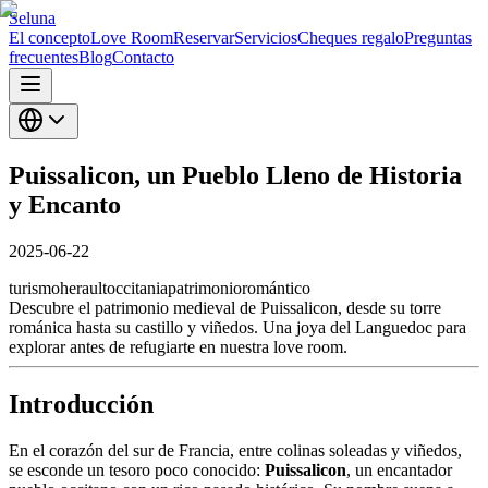
Seluna
El concepto
Love Room
Reservar
Servicios
Cheques regalo
Preguntas
frecuentes
Blog
Contacto
Puissalicon, un Pueblo Lleno de Historia
y Encanto
2025-06-22
turismo
herault
occitania
patrimonio
romántico
Descubre el patrimonio medieval de Puissalicon, desde su torre
románica hasta su castillo y viñedos. Una joya del Languedoc para
explorar antes de refugiarte en nuestra love room.
Introducción
En el corazón del sur de Francia, entre colinas soleadas y viñedos,
se esconde un tesoro poco conocido:
Puissalicon
, un encantador