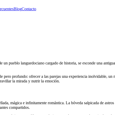
recuentes
Blog
Contacto
e de un pueblo languedociano cargado de historia, se esconde una antig
 pero profundo: ofrecer a las parejas una experiencia inolvidable, un 
ravillar la mirada y nutrir la emoción.
lada, mágica e infinitamente romántica. La bóveda salpicada de astros b
tantes compartidos.