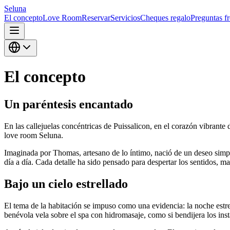
Seluna
El concepto
Love Room
Reservar
Servicios
Cheques regalo
Preguntas f
El concepto
Un paréntesis encantado
En las callejuelas concéntricas de Puissalicon, en el corazón vibrant
love room Seluna.
Imaginada por Thomas, artesano de lo íntimo, nació de un deseo simple
día a día. Cada detalle ha sido pensado para despertar los sentidos, ma
Bajo un cielo estrellado
El tema de la habitación se impuso como una evidencia: la noche estrel
benévola vela sobre el spa con hidromasaje, como si bendijera los ins