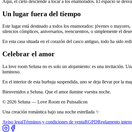
Aquí, el cielo desciende a tocar a los enamorados. El espacio se desvan
Un lugar fuera del tiempo
Este lugar está destinado a todos los enamorados: jóvenes o mayores,
silencios cómplices, aniversarios, reencuentros, o simplemente el deseo
En esta casa situada en el corazón del casco antiguo, todo ha sido re
Celebrar el amor
La love room Seluna no es solo un alojamiento: es una invitación. Una i
luminoso.
En el interior de esta burbuja suspendida, uno se deja llevar por la ma
Bienvenidos a Seluna. Que el amor ilumine vuestra noche.
©
2026
Seluna —
Love Room en Puissalicon
Una creación romántica bajo una noche estrellada ✨
Aviso legal
Términos y condiciones de venta
RGPD
Reglamento inter